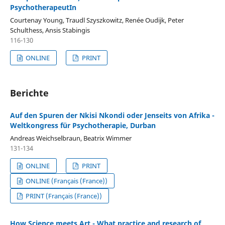
PsychotherapeutIn
Courtenay Young, Traudl Szyszkowitz, Renée Oudijk, Peter
Schulthess, Ansis Stabingis
116-130
ONLINE
PRINT
Berichte
Auf den Spuren der Nkisi Nkondi oder Jenseits von Afrika -
Weltkongress für Psychotherapie, Durban
Andreas Weichselbraun, Beatrix Wimmer
131-134
ONLINE
PRINT
ONLINE (Français (France))
PRINT (Français (France))
How Science meets Art - What practice and research of