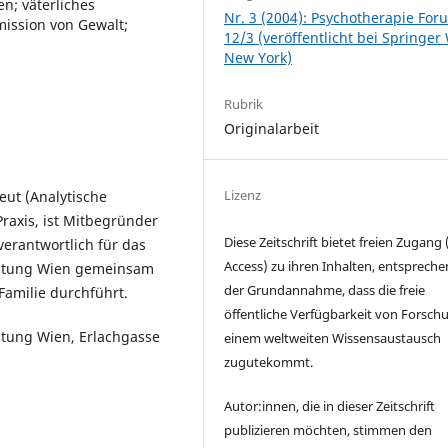
n; väterliches
Nr. 3 (2004): Psychotherapie For
mission von Gewalt;
12/3 (veröffentlicht bei Springer
New York)
Rubrik
Originalarbeit
Lizenz
eut (Analytische
 Praxis, ist Mitbegründer
Diese Zeitschrift bietet freien Zugang
verantwortlich für das
Access) zu ihren Inhalten, entsprech
ratung Wien gemeinsam
der Grundannahme, dass die freie
Familie durchführt.
öffentliche Verfügbarkeit von Forsch
atung Wien, Erlachgasse
einem weltweiten Wissensaustausch
zugutekommt.
Autor:innen, die in dieser Zeitschrift
publizieren möchten, stimmen den