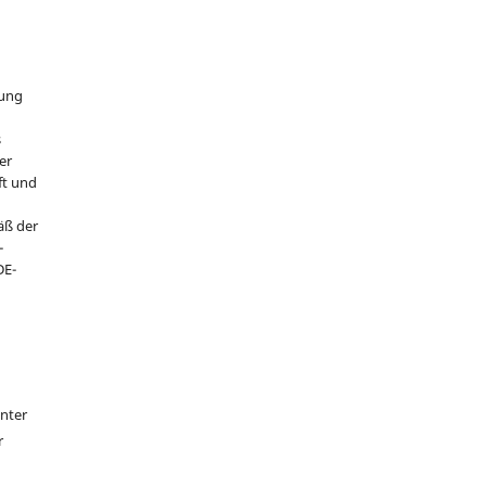
hung
s
er
ft und
äß der
-
DE-
unter
r