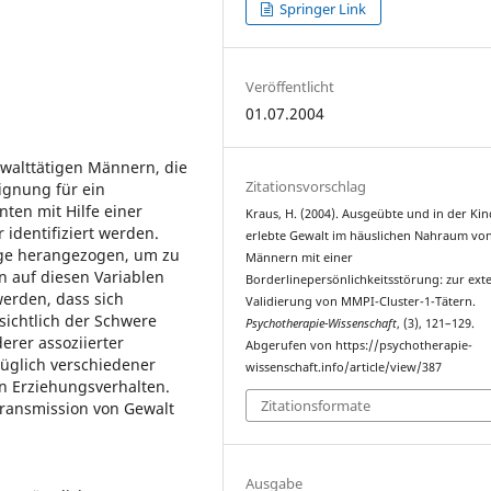
Springer Link
Veröffentlicht
01.07.2004
ewalttätigen Männern, die
Zitationsvorschlag
Eignung für ein
ten mit Hilfe einer
Kraus, H. (2004). Ausgeübte und in der Kin
 identifiziert werden.
erlebte Gewalt im häuslichen Nahraum vo
olge herangezogen, um zu
Männern mit einer
n auf diesen Variablen
Borderlinepersönlichkeitsstörung: zur ext
erden, dass sich
Validierung von MMPI-Cluster-1-Tätern.
nsichtlich der Schwere
Psychotherapie-Wissenschaft
, (3), 121–129.
erer assoziierter
Abgerufen von https://psychotherapie-
üglich verschiedener
wissenschaft.info/article/view/387
n Erziehungsverhalten.
Zitationsformate
Transmission von Gewalt
Ausgabe