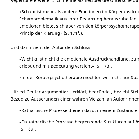
Repertoire erweitert. Ich nenne als Beispiel die Unterschei
«Scham ist mehr als andere Emotionen im Körperausdruck 
Schamproblematik aus ihrer Erstarrung herauszuhelfen, ni
Emotionen bietet sich aber von den körperpsychotherapeu
Prinzip der Klärung» (S. 171f.).
Und dann zieht der Autor den Schluss:
«Wichtig ist nicht die emotionale Ausdruckhandlung, zum
erlebt und mit Bedeutung versieht» (S. 173).
«In der Körperpsychotherapie möchten wir nicht nur Span
Ulfried Geuter argumentiert, erklärt, begründet, bezieht S
Bezug zu Äusserungen einer wahren Vielzahl an Autor*innen,
«Kathartische Prozesse dienen dazu, in einem Zustand erh
«Da kathartische Prozesse begrenzende Strukturen auflöse
(S. 189).