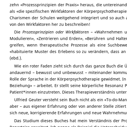
zehn «Prozessprinzipien der Praxis» heraus, die untereinan
als «die spezifischen Wirkfaktoren der Körperpsychotherapie
Charismen der Schulen weitgehend integriert und so auch 
von den Wirkfaktoren her zu beschreiben!
Die
Prozessprinzipien oder Wirkfaktoren
– «Wahrnehmen und
Modulieren», «Zentrieren und Erden», «Berühren und Halte
greifen, wenn therapeutische Prozesse als eine Suchbe
«habituierte Muster des Erlebens so zu verändern, dass an
(ebd.).
Wie ein roter Faden zieht sich durch das ganze Buch die
andauernd – bewusst und unbewusst – miteinander kommunizi
Rolle der Sprache in der Körperpsychotherapie gewidmet. In 
Beziehung» – arbeitet. Er stellt seine körperliche Resonan
Patient*innen einzutreten. Dieses Therapieverständnis unter
Ulfried Geuter versteht sein Buch nicht als ein «To-do-Man
aber – aus eigener Erfahrung oder von anderer Stelle zitiert
sich neue, korrigierende Erfahrungen und neue Wahrnehmun
Das Studium dieses Buches hat mein Verständnis der Proz