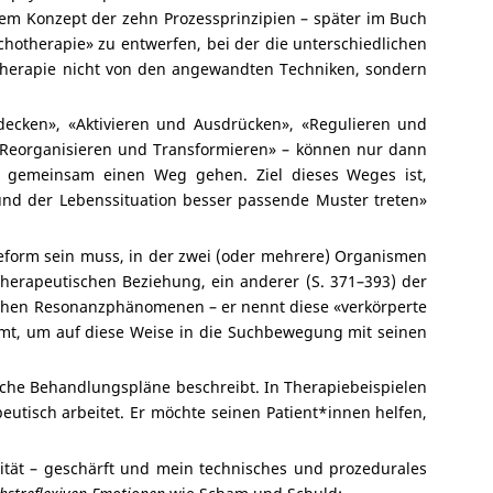
sem Konzept der zehn Prozessprinzipien – später im Buch
ychotherapie» zu entwerfen, bei der die unterschiedlichen
otherapie nicht von den angewandten Techniken, sondern
ken», «Aktivieren und Ausdrücken», «Regulieren und
 «Reorganisieren und Transformieren» – können nur dann
n gemeinsam einen Weg gehen. Ziel dieses Weges ist,
und der Lebenssituation besser passende Muster treten»
ieform sein muss, in der zwei (oder mehrere) Organismen
herapeutischen Beziehung, ein anderer (S. 371–393) der
rlichen Resonanzphänomenen – er nennt diese «verkörperte
immt, um auf diese Weise in die Suchbewegung mit seinen
fische Behandlungspläne beschreibt. In Therapiebeispielen
peutisch arbeitet. Er möchte seinen Patient*innen helfen,
ität – geschärft und mein technisches und prozedurales