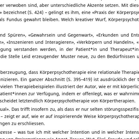
der verwoben sind, aber unterschiedliche Akzente setzen. Mit die
» bezeichnet (S. 424) – gelingt es ihm, eine «Praxis der Körperps
als Fundus gewahrt bleiben. Welch kreativer Wurf, Körperpsych
 Spüren», «Gewahrsein und Gegenwart», «Erkunden und Entdec
n», «Inszenieren und Interagieren», «Verkörpern und Handeln»,
wegung verstanden werden, in der Patient*in und Therapeut*i
 die Stelle Leid erzeugender Muster neue, zu den Bedürfnissen 
 Überzeugung, dass Körperpsychotherapie eine relationale Therap
eren. Ein ganzer Abschnitt (S. 395–419) ist ausdrücklich der t
vielen Therapiebeispielen illustriert der Autor, wie er mit körpe
z Patient*innen zur Verfügung, indem er offenlegt, was er wahrn
scheidet letztendlich Körper
psycho
therapie von Körpertherapien.
ual». Das trifft insofern zu, als dass er nur selten störungsspezi
 – zeigt er auf, wie er auf inspirierende Weise körperpsychothera
gen zu erschliessen.
esse – was tue ich mit welcher Intention und in welcher Intens