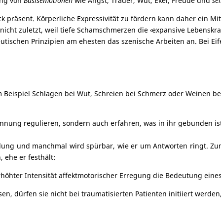
dung von
Basisemotionen
wie Angst, Trauer, Wut, Ekel, Freude und
se
präsent. Körperliche Expressivität zu fördern kann daher ein Mit
cht zuletzt, weil tiefe Schamschmerzen die ‹expansive Lebenskraft
tischen Prinzipien am ehesten das szenische Arbeiten an. Bei Eif
 Beispiel Schlagen bei Wut, Schreien bei Schmerz oder Weinen bei
nung regulieren, sondern auch erfahren, was in ihr gebunden ist»
tellung und manchmal wird spürbar, wie er um Antworten ringt. Z
 ehe er festhält:
öhter Intensität affektmotorischer Erregung die Bedeutung eines E
n, dürfen sie nicht bei traumatisierten Patienten ini­tiiert werd